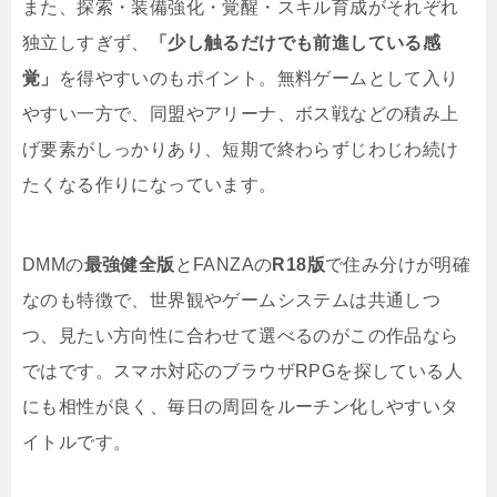
また、探索・装備強化・覚醒・スキル育成がそれぞれ
独立しすぎず、
「少し触るだけでも前進している感
覚」
を得やすいのもポイント。無料ゲームとして入り
やすい一方で、同盟やアリーナ、ボス戦などの積み上
げ要素がしっかりあり、短期で終わらずじわじわ続け
たくなる作りになっています。
DMMの
最強健全版
とFANZAの
R18版
で住み分けが明確
なのも特徴で、世界観やゲームシステムは共通しつ
つ、見たい方向性に合わせて選べるのがこの作品なら
ではです。スマホ対応のブラウザRPGを探している人
にも相性が良く、毎日の周回をルーチン化しやすいタ
イトルです。