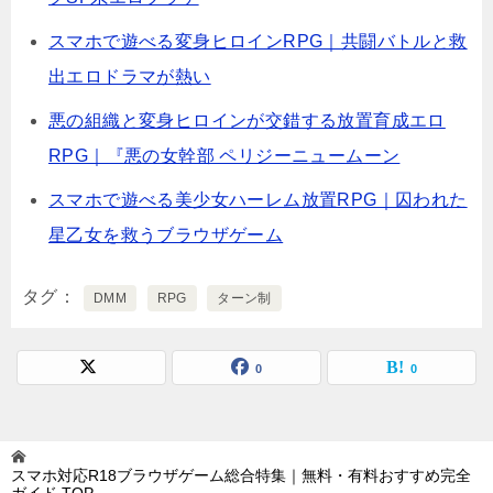
スマホで遊べる変身ヒロインRPG｜共闘バトルと救
出エロドラマが熱い
悪の組織と変身ヒロインが交錯する放置育成エロ
RPG｜『悪の女幹部 ペリジーニュームーン
スマホで遊べる美少女ハーレム放置RPG｜囚われた
星乙女を救うブラウザゲーム
タグ
DMM
RPG
ターン制
0
0
スマホ対応R18ブラウザゲーム総合特集｜無料・有料おすすめ完全
ガイド
TOP