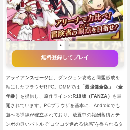
無料登録してプレイ
アライアンスセージ
は、ダンジョン攻略と同盟形成を
軸にしたブラウザRPG。DMMでは
「最強健全版」（全
年齢）
を提供し、原作ラインの
R18版（FANZA）
も展
開されています。PCブラウザを基本に、Androidでも
遊べる導線が確立されており、放置中の報酬蓄積とテ
ンポの良いバトルで“コツコツ進める快感”を得られるタ