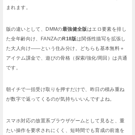
まれます。
版の違いとして、DMMの
最強健全版
はエロ要素を排し
た全年齢向け、FANZAの
R18版
は関係性描写を拡張し
た大人向け――という住み分け。どちらも基本無料＋
アイテム課金で、遊びの骨格（探索/強化/周回）は共通
です。
朝イチで一括受け取りを押すだけで、昨日の積み重ね
が数字で返ってくるのが気持ちいいんですよね。
スマホ対応の放置系ブラウザゲームとして見ると、重
たい操作を要求されにくく、短時間でも育成の前進を