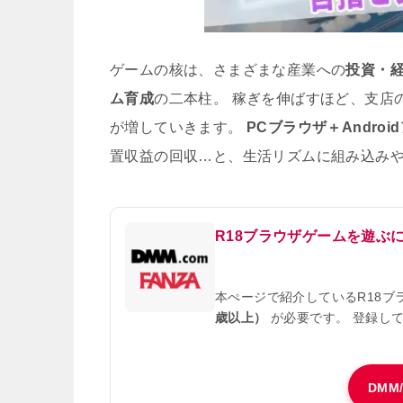
ゲームの核は、さまざまな産業への
投資・
ム育成
の二本柱。 稼ぎを伸ばすほど、支店
が増していきます。
PCブラウザ＋Androi
置収益の回収…と、生活リズムに組み込み
R18ブラウザゲームを遊ぶ
本ぺージで紹介しているR18
歳以上）
が必要です。 登録し
DMM