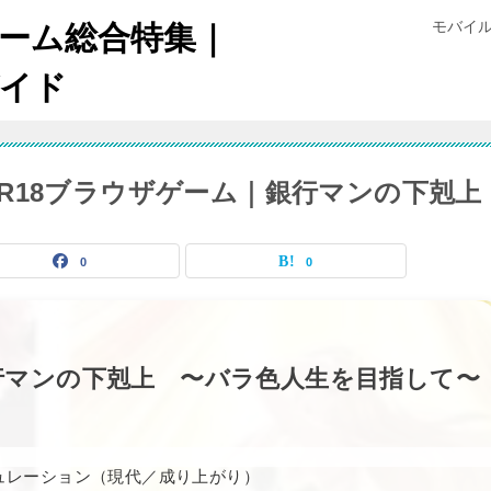
モバイ
ゲーム総合特集｜
イド
R18ブラウザゲーム｜銀行マンの下剋上
0
0
行マンの下剋上 〜バラ色人生を目指して〜
ュレーション（現代／成り上がり）