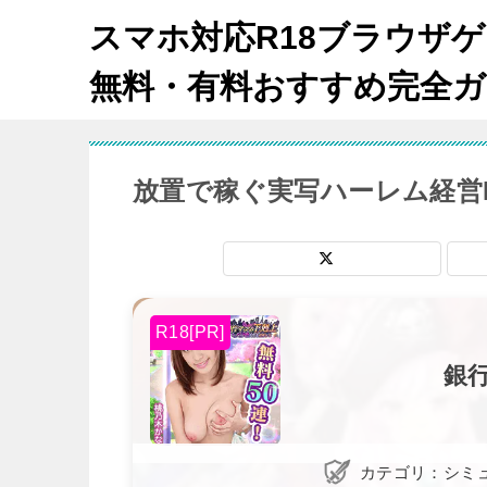
スマホ対応R18ブラウザ
無料・有料おすすめ完全ガ
放置で稼ぐ実写ハーレム経営
R18[PR]
銀
カテゴリ：シミ