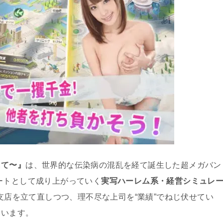
して〜』
は、世界的な伝染病の混乱を経て誕生した超メガバン
ートとして成り上がっていく
実写ハーレム系・経営シミュレ
支店を立て直しつつ、理不尽な上司を“業績”でねじ伏せてい
ています。