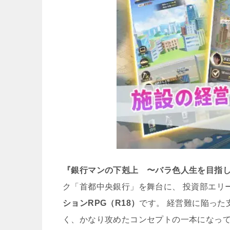
『銀行マンの下剋上 〜バラ色人生を目指
ク「首都中央銀行」を舞台に、 投資部エリ
ションRPG（R18）
です。 経営難に陥った
く、かなり攻めたコンセプトの一本になっ