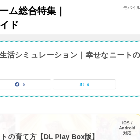
モバイ
ゲーム総合特集｜
イド
生活シミュレーション｜幸せなニート
0
0
iOS /
Android
対応
の育て方【DL Play Box版】