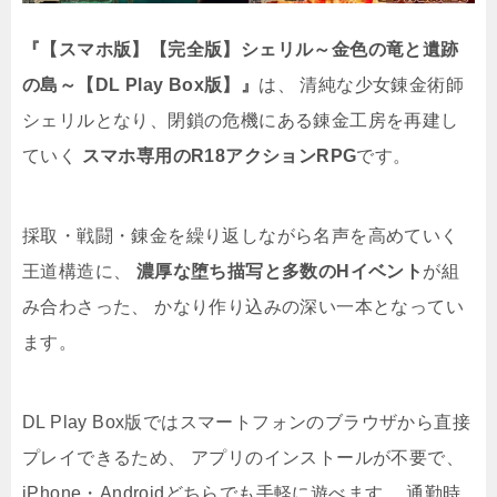
『【スマホ版】【完全版】シェリル～金色の竜と遺跡
の島～【DL Play Box版】』
は、 清純な少女錬金術師
シェリルとなり、閉鎖の危機にある錬金工房を再建し
ていく
スマホ専用のR18アクションRPG
です。
採取・戦闘・錬金を繰り返しながら名声を高めていく
王道構造に、
濃厚な堕ち描写と多数のHイベント
が組
み合わさった、 かなり作り込みの深い一本となってい
ます。
DL Play Box版ではスマートフォンのブラウザから直接
プレイできるため、 アプリのインストールが不要で、
iPhone・Androidどちらでも手軽に遊べます。 通勤時