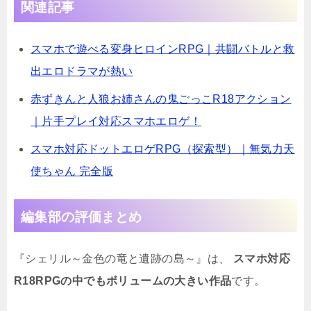
関連記事
スマホで遊べる変身ヒロインRPG｜共闘バトルと救
出エロドラマが熱い
赤ずきんと人狼お姉さんの鬼ごっこR18アクション
｜片手プレイ対応スマホエロゲ！
スマホ対応ドットエロゲRPG（探索型）｜無気力天
使ちゃん 完全版
編集部の評価まとめ
『シェリル～金色の竜と遺跡の島～』は、
スマホ対応
R18RPGの中でもボリュームの大きい作品
です。