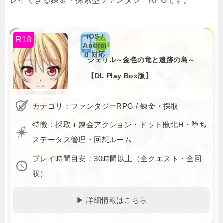
レイできる錬金・探索型ファンタジーRPGです。
iOS /
R18
Androi
d 対応
シェリル～金色の竜と遺跡の島～
【DL Play Box版】
カテゴリ：ファンタジーRPG / 錬金・採取
特徴：採取＋錬金アクション・ドット敗北H・堕ち
ステータス管理・回想ルーム
プレイ時間目安：30時間以上（全クエスト・全回
収）
▶ 詳細情報はこちら